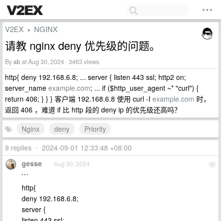
V2EX
NGINX
›
请教 nginx deny 优先级的问题。
By
ab
at Aug 30, 2024 · 3463 views
http{ deny 192.168.6.8; ... server { listen 443 ssl; http2 on;
server_name
example.com
; ... if ($http_user_agent ~* "curl") {
return 406; } } } 客户端 192.168.6.8 使用 curl -I
example.com
时，
返回 406 ，难道 if 比 http 段的 deny ip 的优先级还高吗？
Nginx
deny
Priority
9 replies
•
2024-09-01 12:33:48 +08:00
gesse
Aug 30, 2024
1
```
http{
deny 192.168.6.8;
server {
listen 443 ssl;