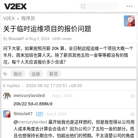
V2EX
程序员
›
关于临时运维项目的报价问题
By
Simula67
at Aug 2, 2024 · 2495 views
问下大家，如果按照月薪 20k 算，全日制远程运维一个项目大概一个
半月，周末加班也算人天。除了薪资其他五险一金等等都没有的情
况，每个人天应该报价多少合适？
报价
运维
薪资
6 replies
•
2024-08-02 17:23:51 +08:00
mercurylanded
Aug 2, 2024
1
20k/22.5d=0.888k/d
Simula67
Aug 2, 2024
OP
2
@
mercurylanded
最开始我也是这样想的，但是我觉得从公司用
人成本角度去计算会合适点？因为公司少了五险一金的部分。而
且也想保持长期合作，怕超出他们的预期。不太清楚公司的角度