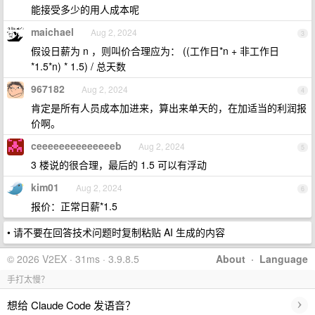
能接受多少的用人成本呢
maichael
Aug 2, 2024
3
假设日薪为 n ，则叫价合理应为： ((工作日*n + 非工作日
*1.5*n) * 1.5) / 总天数
967182
Aug 2, 2024
4
肯定是所有人员成本加进来，算出来单天的，在加适当的利润报
价啊。
ceeeeeeeeeeeeeeb
Aug 2, 2024
5
3 楼说的很合理，最后的 1.5 可以有浮动
kim01
Aug 2, 2024
6
报价：正常日薪*1.5
• 请不要在回答技术问题时复制粘贴 AI 生成的内容
© 2026 V2EX · 31ms · 3.9.8.5
About
·
Language
手打太慢？
›
想给 Claude Code 发语音？