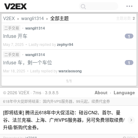
V2EX
wangli1314
全部主题
主题总数
2
›
›
二手交易
•
wangli1314
Infuse 开车
1
May 7, 2025 • Lastly replied by
zephyr94
二手交易
•
wangli1314
infuse 车，剩一个车位
1
Mar 18, 2025 • Lastly replied by
wanxiaosong
1/1
© 2026 V2EX · 7ms · 3.9.8.5
About
·
Language
618年中大促即将结束：国内外VPS服务器，99元起，续费代金券
[即将结束] 腾讯云618年中大促活动：硅谷CN2、首尔、曼
›
谷、法兰克福、上海、广州VPS服务器，另可免费领取续费/
升级/新购代金券。
Promoted by
id7368
PRO