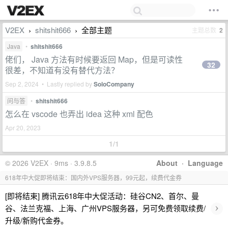
V2EX
shitshit666
全部主题
主题总数
2
›
›
Java
•
shitshit666
佬们， Java 方法有时候要返回 Map，但是可读性
32
很差，不知道有没有替代方法？
Sep 2, 2024 • Lastly replied by
SoloCompany
问与答
•
shitshit666
怎么在 vscode 也弄出 idea 这种 xml 配色
Apr 20, 2023
1/1
© 2026 V2EX · 9ms · 3.9.8.5
About
·
Language
618年中大促即将结束：国内外VPS服务器，99元起，续费代金券
[即将结束] 腾讯云618年中大促活动：硅谷CN2、首尔、曼
›
谷、法兰克福、上海、广州VPS服务器，另可免费领取续费/
升级/新购代金券。