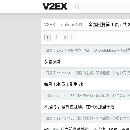
V2EX
salmon433
全部回复第 1 页 / 共 
›
›
1
2
3
回复了
tpxy
创建的主题
推广
[AICodeMirror 中
›
›
恭喜发财
回复了
salmon433
创建的主题
职场话题
外包公司很
›
›
每月 15k 员工到手 7k
回复了
salmon433
创建的主题
职场话题
外包公司很
›
›
不是的 ，是外包驻场，在甲方那里干活
回复了
salmon433
创建的主题
职场话题
你们有什么
›
›
@
muluc
我之前送过外卖，辛苦钱，很累，不建议