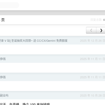
3 页
回复总数
4
❮
❯
转站登录 V 站] 圣诞抽奖大回馈~ 送 CC/CX/Gemini 免费额度
2025 年 12 月 26 
挣钱
2025 年 11 月 11 
挣钱
2025 年 11 月 11 
副业吗
2025 年 10 月 28 
干，午高峰，挣个 100 来块钱吧