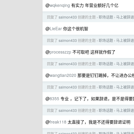
@
wqkenqing
有实力 年营业额好几个亿
回复了
salmon433
创建的主题
职场话题
马上被辞退
›
›
@
LieEar
你这个很机智
回复了
salmon433
创建的主题
职场话题
马上被辞退
›
›
@
processzzp
不可取吧 这样就作假了
回复了
salmon433
创建的主题
职场话题
马上被辞退
›
›
@
wangtian2020
那要是钉钉踢掉，不让进办公
回复了
salmon433
创建的主题
职场话题
马上被辞退
›
›
@
8355
专业 ，记下了，如果辞退，是不是得要
回复了
salmon433
创建的主题
职场话题
马上被辞退
›
›
@
freak118
太直接了，我是不还得要辞退证明
回复了
salmon433
创建的主题
职场话题
马上被辞退