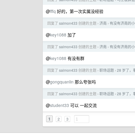
›
›
@
fffq
好的，第一次实属没经验
回复了
salmon433
创建的主题
济南
有没有济南的小
›
›
@
key1088
加了
回复了
salmon433
创建的主题
济南
有没有济南的小
›
›
@
key1088
有没有群
回复了
salmon433
创建的主题
职场话题
28 岁了
›
›
@
gongquanlin
那么夸张吗
回复了
salmon433
创建的主题
职场话题
28 岁了
›
›
@
student33
可以 一起交流
1
2
3