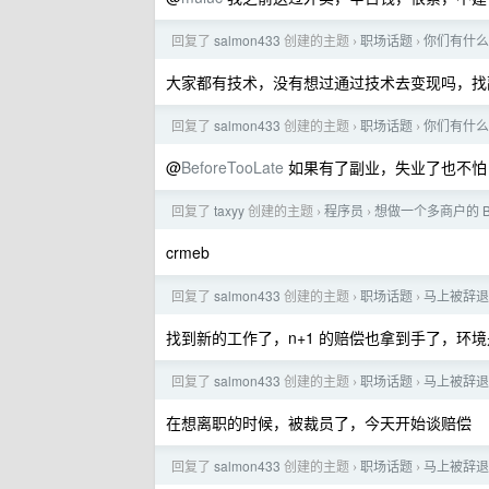
回复了
salmon433
创建的主题
职场话题
你们有什么
›
›
大家都有技术，没有想过通过技术去变现吗，找
回复了
salmon433
创建的主题
职场话题
你们有什么
›
›
@
BeforeTooLate
如果有了副业，失业了也不怕
回复了
taxyy
创建的主题
程序员
想做一个多商户的 
›
›
crmeb
回复了
salmon433
创建的主题
职场话题
马上被辞退
›
›
找到新的工作了，n+1 的赔偿也拿到手了，环
回复了
salmon433
创建的主题
职场话题
马上被辞退
›
›
在想离职的时候，被裁员了，今天开始谈赔偿
回复了
salmon433
创建的主题
职场话题
马上被辞退
›
›