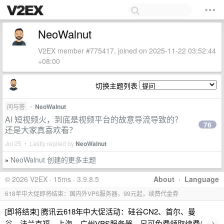
NeoWalnut
V2EX member #775417, joined on 2025-11-22 03:52:44
+08:00
切换主题列表
问与答
•
NeoWalnut
AI 短视频火，到底是视频平台的故意导流导致的？
76
还是大家真喜欢看？
Jul 25 • Lastly replied by
NeoWalnut
NeoWalnut 创建的更多主题
»
© 2026 V2EX · 15ms · 3.9.8.5
About
·
Language
618年中大促即将结束：国内外VPS服务器，99元起，续费代金券
[即将结束] 腾讯云618年中大促活动：硅谷CN2、首尔、曼
›
谷、法兰克福、上海、广州VPS服务器，另可免费领取续费/