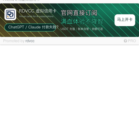
Promoted by
rdvcc
PRO