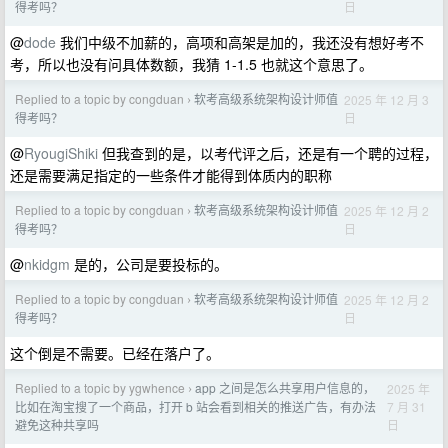
日
得考吗？
@
dode
我们中级不加薪的，高项和高架是加的，我还没有想好考不
考，所以也没有问具体数额，我猜 1-1.5 也就这个意思了。
Replied to a topic by congduan
软考高级系统架构设计师值
2025 年 12 月 3
›
日
得考吗？
@
RyougiShiki
但我查到的是，以考代评之后，还是有一个聘的过程，
还是需要满足指定的一些条件才能得到体质内的职称
Replied to a topic by congduan
软考高级系统架构设计师值
2025 年 12 月 2
›
日
得考吗？
@
nkidgm
是的，公司是要投标的。
Replied to a topic by congduan
软考高级系统架构设计师值
2025 年 12 月 2
›
日
得考吗？
这个倒是不需要。已经在落户了。
Replied to a topic by ygwhence
app 之间是怎么共享用户信息的，
2025 年
›
7 月 31
比如在淘宝搜了一个商品，打开 b 站会看到相关的推送广告，有办法
日
避免这种共享吗