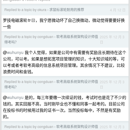
Replied to a topic by okura
求鼠标滚轮耐用的推荐
4 月 12 日
›
罗技电磁滚轮🤘🏻，我宁愿微动坏了自己换微动，微动觉得要要好换
一些
Replied to a topic by congduan
软考高级系统架构设计师值
2025 年 12 月 3
›
日
得考吗？
@
wuhunyu
我个人觉得，如果是公司中有需要有奖励且长期待在这个
公司，可以考。如果是想拓宽项目管理的知识，十大知识域的等，可
以考或者考软考高级的信息系统项目管理。其余情况下不建议，比较
浪费时间和金钱。
Replied to a topic by congduan
软考高级系统架构设计师值
2025 年 12 月 3
›
日
得考吗？
@
wuhunyu
是的，每三年要缴一次续证的钱，考试时也是花了不少的
钱的。其实回报不高，当时刚毕业也不懂和同事一起考的。目前公司
在投标书的时候用过我的证书一次。当然投标每中，不然是有奖励
的。
Replied to a topic by congduan
软考高级系统架构设计师值
2025 年 12 月 3
›