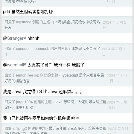
19 日
应用是 web 套壳吗？
pdd 虽然丑但确实指哪打哪
回复了 legstrong 创建的主题
[上海][美企]招初级或中级网站
2024 年 7 月 2
›
日
开发
@
StrangerA
hhhhh
回复了 ceeeeeeeeeeeeeeb 创建的主题
我发现我不会写字
2024 年 7 月 1
›
日
了
@
weenhall5
太真实了哥们 我也一样 我服了
回复了 lemonTreeTop 创建的主题
TypeScript 是个人项目中最
2024 年 7 月
›
1 日
好用的编程语言
我是 Java 我觉得 TS 比 Java 还麻烦。。。
回复了 jorge1994 创建的主题
Java 想转岗，大佬们可以给点建
2024 年 5 月
›
16 日
议吗。我主打听劝！
我自己也被困在圈里如何给你机会呢 呜呜
回复了 Tsing2 创建的主题
最近三年面了三百多人，给程序员和
2024 年 5 月
›
16 日
面试官们分享一下我的感受