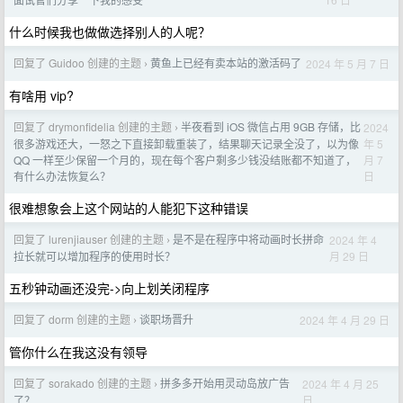
什么时候我也做做选择别人的人呢？
回复了 Guidoo 创建的主题
黄鱼上已经有卖本站的激活码了
2024 年 5 月 7 日
›
有啥用 vip?
回复了 drymonfidelia 创建的主题
半夜看到 iOS 微信占用 9GB 存储，比
2024
›
年 5
很多游戏还大，一怒之下直接卸载重装了，结果聊天记录全没了，以为像
月 7
QQ 一样至少保留一个月的，现在每个客户剩多少钱没结账都不知道了，
日
有什么办法恢复么？
很难想象会上这个网站的人能犯下这种错误
回复了 lurenjiauser 创建的主题
是不是在程序中将动画时长拼命
2024 年 4
›
月 29 日
拉长就可以增加程序的使用时长？
五秒钟动画还没完->向上划关闭程序
回复了 dorm 创建的主题
谈职场晋升
2024 年 4 月 29 日
›
管你什么在我这没有领导
回复了 sorakado 创建的主题
拼多多开始用灵动岛放广告
2024 年 4 月 25
›
日
了？