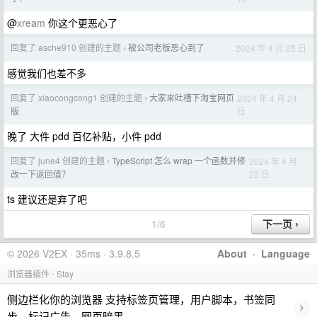
@
xream
你这个更恶心了
回复了 asche910 创建的主题
被公司老板恶心到了
2024 年 4 月 25 日
›
感觉我们也差不多
回复了 xiaocongcong1 创建的主题
大家来吐槽下淘宝网页
2024 年 4 月 24
›
日
版
晚了 大件 pdd 百亿补贴，小件 pdd
回复了 june4 创建的主题
TypeScript 怎么 wrap 一个函数并修
2024 年 4 月
›
22 日
改一下返回值？
ts 建议还是弃了吧
1/6
© 2026 V2EX · 35ms · 3.9.8.5
About
·
Language
浏览器插件 - Stay
侧边栏化你的浏览器 支持标签页管理，用户脚本，书签同
›
步，标记广告，网页暗黑…