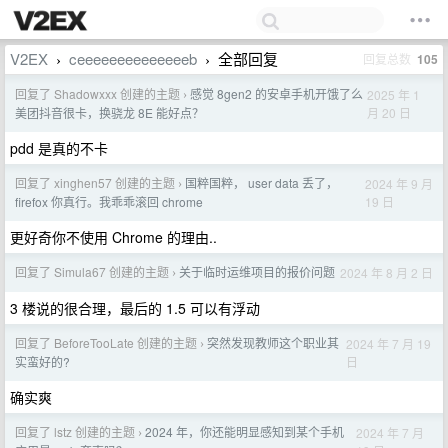
V2EX
ceeeeeeeeeeeeeeb
全部回复
回复总数
105
›
›
回复了 Shadowxxx 创建的主题
感觉 8gen2 的安卓手机开饿了么
2025 年 1
›
月 20 日
美团抖音很卡，换骁龙 8E 能好点？
pdd 是真的不卡
回复了 xinghen57 创建的主题
国粹国粹， user data 丢了，
2024 年 9 月
›
19 日
firefox 你真行。我乖乖滚回 chrome
更好奇你不使用 Chrome 的理由..
回复了 Simula67 创建的主题
关于临时运维项目的报价问题
2024 年 8 月 2 日
›
3 楼说的很合理，最后的 1.5 可以有浮动
回复了 BeforeTooLate 创建的主题
突然发现教师这个职业其
2024 年 7 月 19
›
日
实蛮好的?
确实爽
回复了 lstz 创建的主题
2024 年，你还能明显感知到某个手机
2024 年 7 月
›