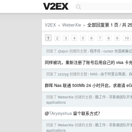
V2EX
WeberXie
全部回复第 1 页 / 共 2
›
›
1
2
3
4
5
6
7
8
9
10
回复了
zjiajun
创建的主题
程序员
cursor 充值被骗
›
›
同样被坑，重新注册了账号后用自己的 visa 卡
回复了
zzzzyg
创建的主题
NAS
由于阿里云限速，自己
›
›
群晖 Nas 联通 500Mb 24 小时开启，求邀请 eGlld
回复了
WeberXie
创建的主题
酷工作
寻靠谱团队开发移动应用 
›
›
applications
@
TArysiyehua
留个联系方式？
回复了
WeberXie
创建的主题
酷工作
寻靠谱团队开发移动应用 
›
›
applications