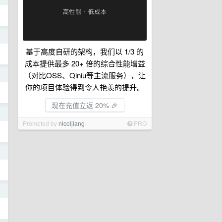
日
基于高度自研的架构，我们以 1/3 的
成本提供最多 20+ 倍的综合性能增益
日
（对比OSS、Qiniu等主流服务），让
你的项目体验得到令人艳羡的提升。
现在充值立返 20% 🎉
日
Promoted by
nicoljiang
PRO
日
日