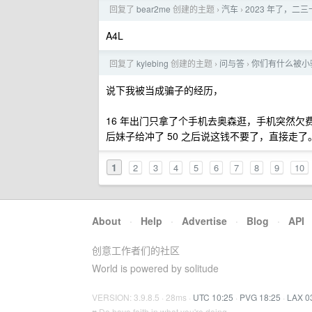
回复了
bear2me
创建的主题
汽车
2023 年了，二
›
›
A4L
回复了
kylebing
创建的主题
问与答
你们有什么被小
›
›
说下我被当成骗子的经历，
16 年出门只拿了个手机去奥森逛，手机突然欠
后妹子给冲了 50 之后说这钱不要了，直接走了
1
2
3
4
5
6
7
8
9
10
About
·
Help
·
Advertise
·
Blog
·
API
创意工作者们的社区
World is powered by solitude
VERSION: 3.9.8.5 · 28ms ·
UTC 10:25
·
PVG 18:25
·
LAX 0
♥ Do have faith in what you're doing.