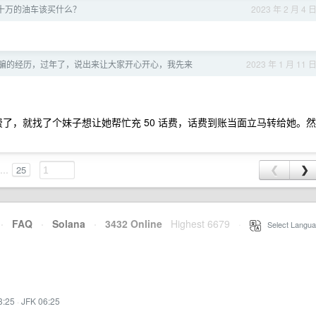
三十万的油车该买什么？
2023 年 2 月 4 
骗的经历，过年了，说出来让大家开心开心，我先来
2023 年 1 月 11 
费了，就找了个妹子想让她帮忙充 50 话费，话费到账当面立马转给她。然
。
...
25
❮
❯
·
FAQ
·
Solana
·
3432 Online
Highest 6679
·
Select Langua
3:25
·
JFK 06:25