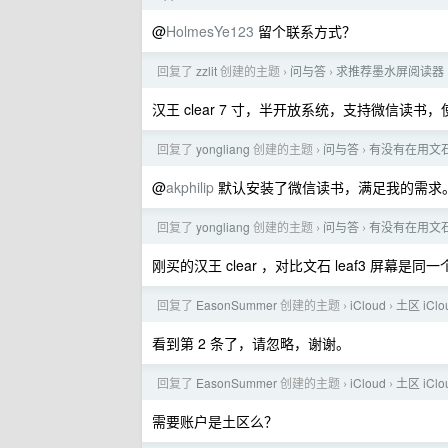
@
HolmesYe123
留个联系方式？
回复了
zzlit
创建的主题
问与答
求推荐墨水屏阅读器
›
›
汉王 clear 7 寸，半开放系统，支持微信读书
回复了
yongliang
创建的主题
问与答
有没有在用文石 
›
›
@
akphilip
默认安装了微信读书，满足我的需求
回复了
yongliang
创建的主题
问与答
有没有在用文石 
›
›
刚买的汉王 clear ，对比文石 leaf3 屏幕
回复了
EasonSummer
创建的主题
iCloud
土区 iClou
›
›
看到第 2 条了，请忽略，谢谢。
回复了
EasonSummer
创建的主题
iCloud
土区 iClou
›
›
需要账户是土区么？