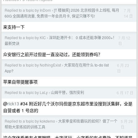
Replied to a topic by InDom
[T 楼抽奖] 2026 北京校园卡上线啦, 每月
7 月
›
14 日
60G 全国通用流量, 免费领一年会员月卡, 保证只赚不亏!
来支持一下
Replied to a topic by KIC
深圳赴港开卡： 0 成本还能净赚 2000+！
7 月 12
›
日
最新焚诀
众安银行之前开过但是一直没动过，还能领到券吗？
Replied to a topic by NothingExist
大家现在在用什么 to-do list
6 月 23
›
日
App?
苹果自带提醒事项
Replied to a topic by LaLy
山姆平替，强烈安利
6 月 17 日
›
@
rick13
#34 附近好几个沃尔玛但是京东超市里没搜到沃集鲜，全是
自营或者 1 号店的
Replied to a topic by kokdemo
大家拳皇和街霸玩的如何？做了一个
5 月 28
›
日
帮助大家练招的训练工具
这个字体看着有点累眼睛，大字还行，小字看的有点费劲，不知道是