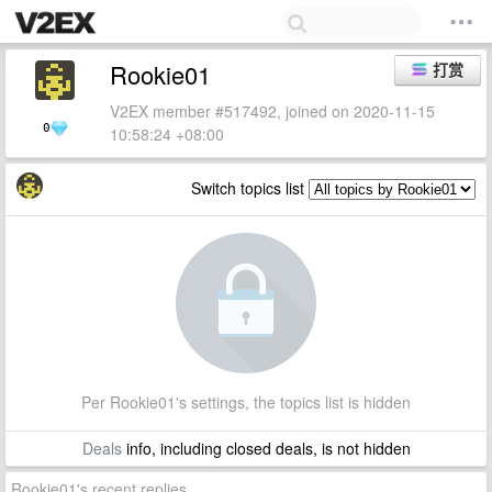
Rookie01
打赏
V2EX member #517492, joined on 2020-11-15
0
10:58:24 +08:00
Switch topics list
Per Rookie01's settings, the topics list is hidden
Deals
info, including closed deals, is not hidden
Rookie01's recent replies