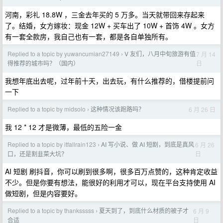
河南，彩礼 18.8W ，三金去年买的 5 万多。当天就带回来存起来
了。结婚，女方嫁妆：现金 12W + 买车出了 10W + 首饰 4W 。女方
有一套全款房，我自己也有一套，都是各自单独所有。
Replied to a topic by yuwancumian27149
V 友们，八月中旬旅游有值
7 月 14
›
日
得推荐的城市吗？（国内）
我想年底出去呢，过年前十天，出去玩，有什么推荐的，借楼提前问
一下
Replied to a topic by midsolo
这种情况该跑路吗？
6 月 26 日
›
我 12 * 12 才是微薄，最低的五险一金
Replied to a topic by itfallrain123
AI 写小说、做 AI 短剧，到底是真风
6 月 26
›
日
口，还是割韭菜大坑？
AI 短剧 刷抖音，你可以刷到很多啊，很多百万点赞的，这种肯定收益
不少。但是你要有想法，能很好的利用才可以，现在平台支持使用 AI
做短剧，但是内容要好。
Replied to a topic by thanksssss
夏天到了，到底什么材质的被子才
6 月 9
›
日
合适