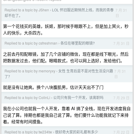
Replied to a topic by JShen
LOL 怀旧服近期悄然上线，而我的青春
7 月 31
›
日
却不在了。
第一个花钱买的英雄，妖姬，那时候手眼跟不上，但是加上冥火，秒
人的快乐，大杀四方。
Replied to a topic by csfreshman
各位在哪里配的眼镜?
7 月 31 日
›
之前去丹阳配眼镜，加了几个店铺的微信，现在都是线下眼光，然后
把数据发过去，他们配。眼睛款式，也可以网上选好，发给他们。
Replied to a topic by memoryxy
女性 生育后是不是对性生活没兴趣
7 月 31
›
日
了？
就是没有让她爽。换个八块腹肌男，估计天天出不了门
Replied to a topic by ColinLi
公司只有我一个开发，该离职吗
7 月 29 日
›
我在小公司也就我一个人开发，靠着 AI 搞了全栈，现在开发进度我自
己说了算。排期也都是我自己说了算。他们要什么功能我就记下来排
着。经常有时间摸鱼。
Replied to a topic by tw234tw
很好奇大家的彩礼都有多少
7 月 22 日
›