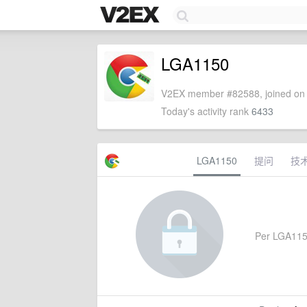
LGA1150
V2EX member #82588, joined on 
Today's activity rank
6433
LGA1150
提问
技
Per LGA1150'