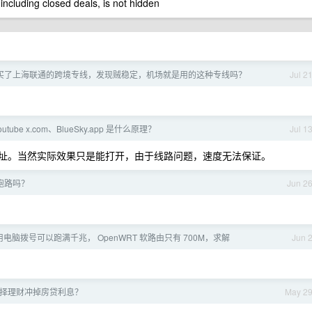
 including closed deals, is not hidden
买了上海联通的跨境专线，发现贼稳定，机场就是用的这种专线吗？
Jul 2
tube x.com、BlueSky.app 是什么原理？
Jul 1
IPv6 地址。当然实际效果只是能打开，由于线路问题，速度无法保证。
跑路吗？
Jun 2
电脑拨号可以跑满千兆， OpenWRT 软路由只有 700M，求解
Jun 
择理财冲掉房贷利息？
May 2