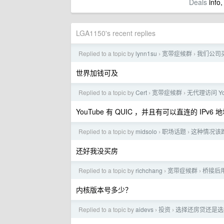
Deals
info,
LGA1150's recent replies
Replied to a topic by
lynn1su
宽带症候群
我们公司
›
›
世界加钱可及
Replied to a topic by
Cert
宽带症候群
无代理访问 You
›
›
YouTube 有 QUIC ，并且有可以直连的 
Replied to a topic by
midsolo
职场话题
这种情况该
›
›
还好我没买房
Replied to a topic by
richchang
宽带症候群
桥接后用
›
›
内核版本号多少？
Replied to a topic by
aidevs
投资
选择还房贷还是选
›
›