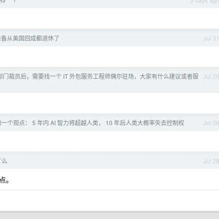
，准备从美国回成都退休了
Jul 3
T 部门裁员后，需要找一个 IT 外包服务工程师偶尔驻场，大家有什么建议或者服
Jul 2
个观点： 5 年内 AI 智力将超越人类， 10 年后人类大概率失去控制权
Jul 2
了么
Jul 2
点。