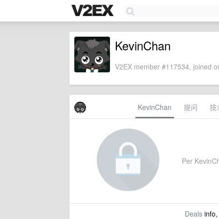
KevinChan
V2EX member #117534, joined on
KevinChan
提问
技
Per KevinCha
Deals
info,