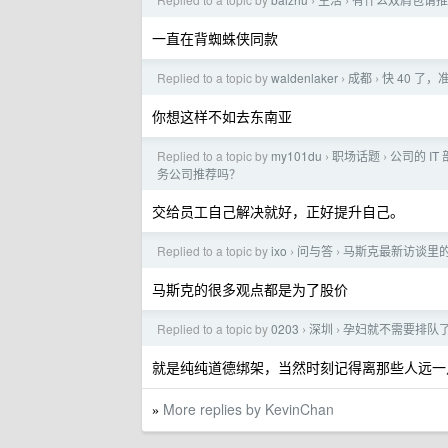
›
›
一直在背蜘蛛侠同款
Replied to a topic by
waldenlaker
成都
快 40 了
›
›
你想这样不如去东南亚
Replied to a topic by
my101du
职场话题
公司的 I
›
›
务公司推荐吗？
交给员工自己解决就好，正好提升自己。
Replied to a topic by
ixo
问与答
马斯克最新访谈里的一
›
›
马斯克的很多观点都是为了股价
Replied to a topic by
0203
深圳
孕妇就不需要排队
›
›
就是纯纯道德绑架，当然时刻记得离那些人远一
More replies by KevinChan
»