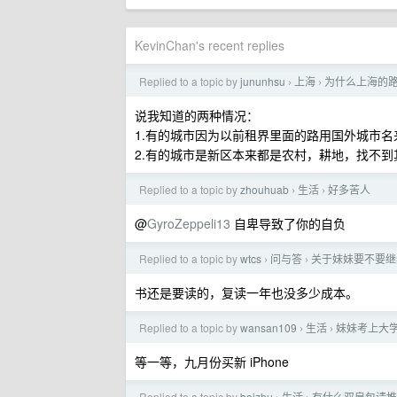
KevinChan's recent replies
Replied to a topic by
jununhsu
上海
为什么上海的
›
›
说我知道的两种情况：
1.有的城市因为以前租界里面的路用国外城市
2.有的城市是新区本来都是农村，耕地，找不
Replied to a topic by
zhouhuab
生活
好多苦人
›
›
@
GyroZeppeli13
自卑导致了你的自负
Replied to a topic by
wtcs
问与答
关于妹妹要不要继
›
›
书还是要读的，复读一年也没多少成本。
Replied to a topic by
wansan109
生活
妹妹考上大
›
›
等一等，九月份买新 iPhone
Replied to a topic by
baizhu
生活
有什么双肩包请推