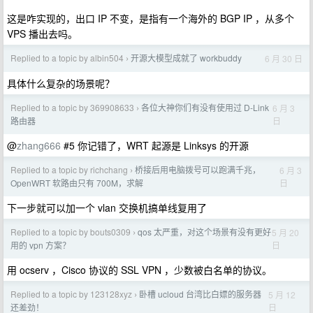
这是咋实现的，出口 IP 不变，是指有一个海外的 BGP IP ，从多个
VPS 播出去吗。
Replied to a topic by albin504
开源大模型成就了 workbuddy
6 月 30 日
›
具体什么复杂的场景呢？
Replied to a topic by 369908633
各位大神你们有没有使用过 D-Link
6 月 3
›
日
路由器
@
zhang666
#5 你记错了，WRT 起源是 Linksys 的开源
Replied to a topic by richchang
桥接后用电脑拨号可以跑满千兆，
6 月 3
›
日
OpenWRT 软路由只有 700M，求解
下一步就可以加一个 vlan 交换机搞单线复用了
Replied to a topic by bouts0309
qos 太严重，对这个场景有没有更好
5 月 20
›
日
用的 vpn 方案？
用 ocserv ，Cisco 协议的 SSL VPN ，少数被白名单的协议。
Replied to a topic by 123128xyz
卧槽 ucloud 台湾比白嫖的服务器
5 月 12
›
日
还差劲！