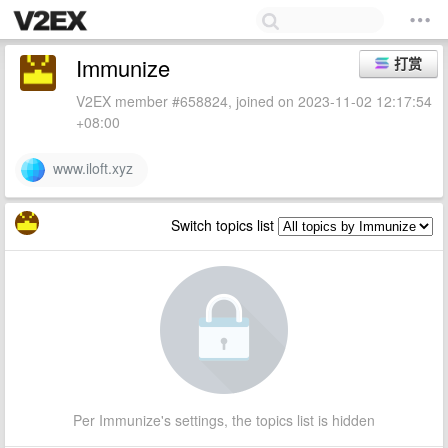
Immunize
打赏
V2EX member #658824, joined on 2023-11-02 12:17:54
+08:00
www.iloft.xyz
Switch topics list
Per Immunize's settings, the topics list is hidden