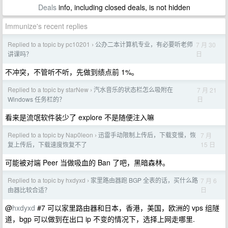
Deals
info, including closed deals, is not hidden
Immunize's recent replies
Replied to a topic by pc10201
公办二本计算机专业，有必要听老师
7 月 30
›
日
讲课吗？
不冲突，不管听不听，先做到绩点前 1%。
Replied to a topic by starNew
汽水音乐的状态栏怎么吸附在
7 月 21
›
日
Windows 任务栏的？
看来是流氓软件装少了 explore 不是随便注入嘛
Replied to a topic by Nap0leon
迅雷手动限制上传后，下载变慢，恢
7 月
›
15 日
复上传后，下载速度恢复不了
可能被对端 Peer 当做吸血的 Ban 了吧，黑暗森林。
Replied to a topic by hxdyxd
家里路由器跑 BGP 全表的话，买什么路
7 月 6
›
日
由器比较合适？
@
hxdyxd
#7 可以家里路由器和日本，香港，美国，欧洲的 vps 组隧
道，bgp 可以做到在出口 ip 不变的情况下，选择上网走哪里.