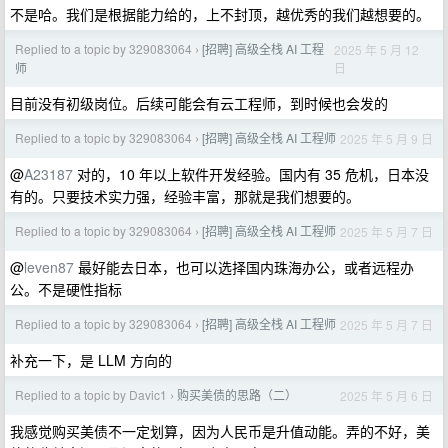
不是哈。我们是根据能力给的，上不封顶，越优秀的我们越想要的。
Replied to a topic by 329083064
[招聘] 高级全栈 AI 工程
2025 年 5 月 12
›
日
师
目前没有初级岗位。后续可能会有云工程师，到时候也会发的
Replied to a topic by 329083064
[招聘] 高级全栈 AI 工程师
2025 年 5 月 9 日
›
@
A23187
对的，10 年以上软件开发经验。国内有 35 危机，日本没
有的。只要技术实力强，经验丰富，那就是我们想要的。
Replied to a topic by 329083064
[招聘] 高级全栈 AI 工程师
2025 年 5 月 7 日
›
@
leven87
最好能去日本，也可以选择国内珠海办公，或者远程办
公。不是硬性指标
Replied to a topic by 329083064
[招聘] 高级全栈 AI 工程师
2025 年 5 月 7 日
›
补充一下，是 LLM 方向的
Replied to a topic by Davic1
购买美债的思路（二）
2025 年 5 月 6 日
›
我感觉购买美债不一定划算，因为人民币是升值动能。弄的不好，美