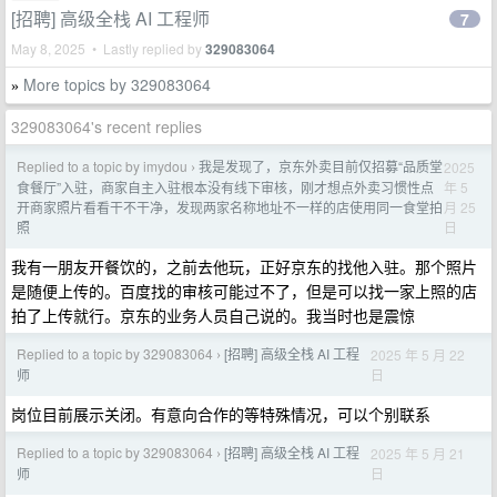
[招聘] 高级全栈 AI 工程师
7
May 8, 2025 • Lastly replied by
329083064
More topics by 329083064
»
329083064's recent replies
Replied to a topic by imydou
我是发现了，京东外卖目前仅招募“品质堂
2025
›
年 5
食餐厅”入驻，商家自主入驻根本没有线下审核，刚才想点外卖习惯性点
月 25
开商家照片看看干不干净，发现两家名称地址不一样的店使用同一食堂拍
日
照
我有一朋友开餐饮的，之前去他玩，正好京东的找他入驻。那个照片
是随便上传的。百度找的审核可能过不了，但是可以找一家上照的店
拍了上传就行。京东的业务人员自己说的。我当时也是震惊
Replied to a topic by 329083064
[招聘] 高级全栈 AI 工程
2025 年 5 月 22
›
日
师
岗位目前展示关闭。有意向合作的等特殊情况，可以个别联系
Replied to a topic by 329083064
[招聘] 高级全栈 AI 工程
2025 年 5 月 21
›
日
师