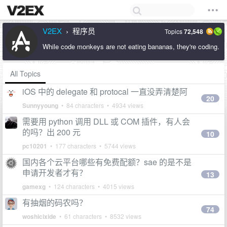
V2EX
程序员
Topics
72,548
›
While code monkeys are not eating bananas, they're coding.
All Topics
iOS 中的 delegate 和 protocal 一直没弄清楚阿
20
Sunnyyoung
• 84 characters • 4934 views
需要用 python 调用 DLL 或 COM 插件，有人会
的吗？出 200 元
10
pc10201
• 177 characters • 5744 views
国内各个云平台哪些有免费配额？sae 的是不是
申请开发者才有？
13
gamexg
• 124 characters • 4015 views
有抽烟的码农吗？
74
woshicixide
• 61 characters • 8532 views