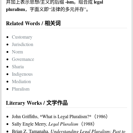
-ism
legal
并加上表示思想/主义的后缀
。组合成
pluralism
，字面义即“法律的多元并存”。
Related Words / 相关词
Customary
Jurisdiction
Norm
Governance
Sharia
Indigenous
Mediation
Pluralism
Literary Works / 文学作品
John Griffiths, *What is Legal Pluralism?*（1986）
Sally Engle Merry,
Legal Pluralism
（1988）
Brian Z. Tamanaha,
Understanding Legal Pluralism: Past to