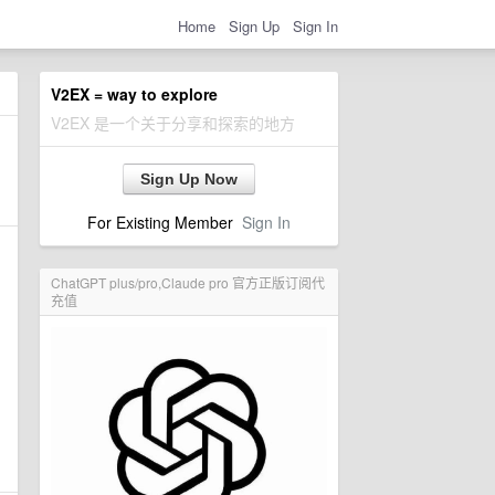
Home
Sign Up
Sign In
V2EX = way to explore
V2EX 是一个关于分享和探索的地方
Sign Up Now
For Existing Member
Sign In
ChatGPT plus/pro,Claude pro 官方正版订阅代
充值